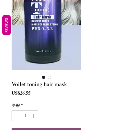
REVIEWS
Voilet toning hair mask
가
US$26.55
격
수량
*