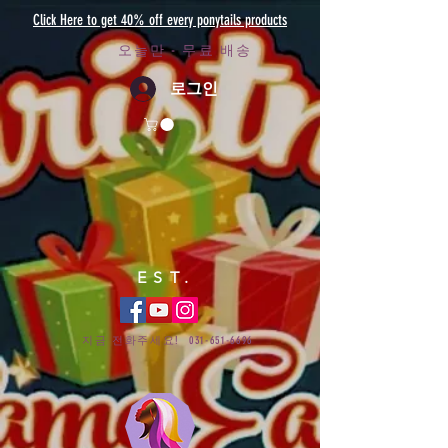
Click Here to get 40% off every ponytails products
오늘만 - 무료 배송
로그인
EST.
지금 전화주세요!
031-651-6696