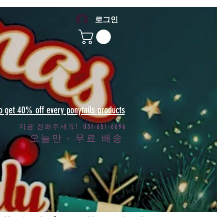
로그인
to get 40% off every ponytails products
지금 전화주세요! 031-651-6696
오늘만 - 무료 배송