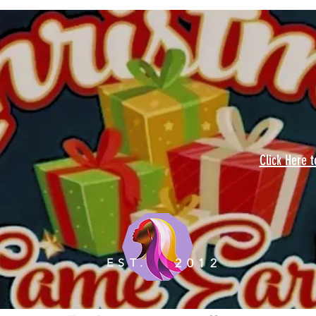
Click Here 
EST.
2012