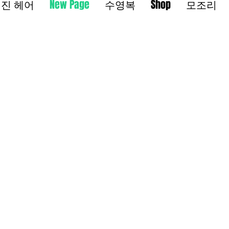
진 헤어
New Page
수영복
Shop
모조리