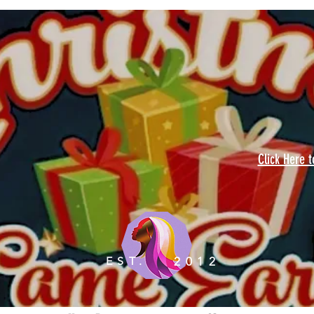
Click Here 
EST.
2012