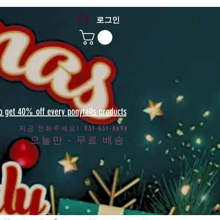
로그인
to get 40% off every ponytails products
지금 전화주세요! 031-651-6696
오늘만 - 무료 배송