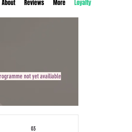
About
Reviews
More
Loyalty
Programme not yet availiable
03