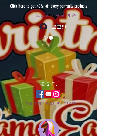
Click Here to get 40% off every ponytails products
오늘만 - 무료 배송
로그인
EST.
지금 전화주세요!
031-651-6696