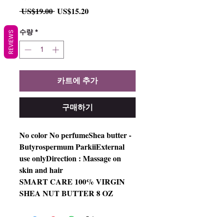
일
할
 US$19.00 
US$15.20
반
인
가
가
수량
*
REVIEWS
카트에 추가
구매하기
No color No perfumeShea butter -
Butyrospermum ParkiiExternal
use onlyDirection : Massage on
skin and hair
SMART CARE 100% VIRGIN
SHEA NUT BUTTER 8 OZ