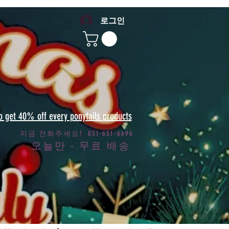
로그인
to get 40% off every ponytails products
지금 전화주세요! 031-651-6696
오늘만 - 무료 배송