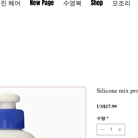
진 헤어
New Page
수영복
Shop
모조리
Silicone mix pro
가
US$17.99
격
수량
*