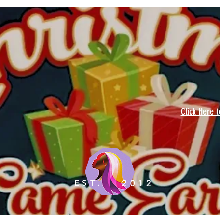
Click Here 
EST.
2012