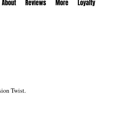
About
Reviews
More
Loyalty
sion Twist.
할
인
가