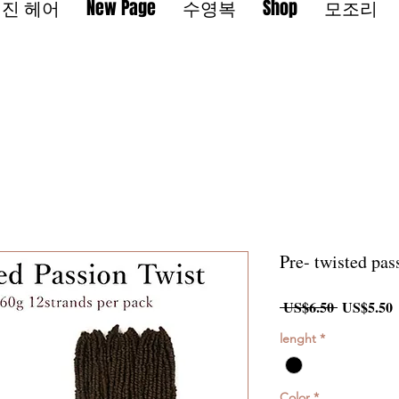
진 헤어
New Page
수영복
Shop
모조리
Pre- twisted pas
일
 US$6.50 
US$5.50
반
lenght
*
가
Color
*