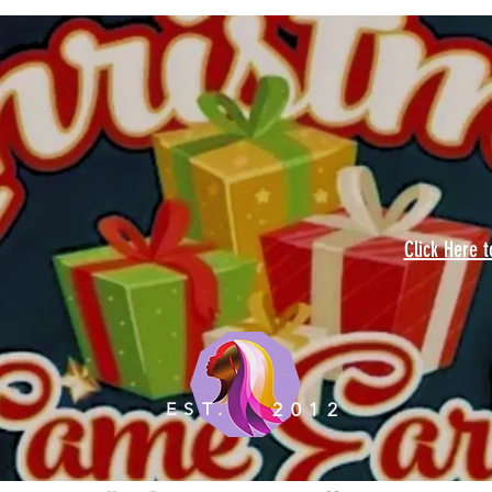
Click Here 
EST.
2012