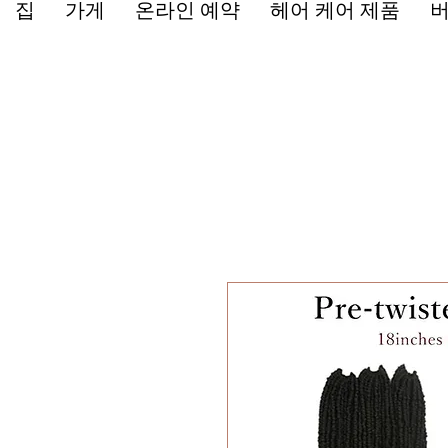
집
가게
온라인 예약
헤어 케어 제품
버