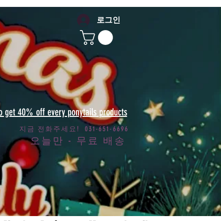
로그인
to get 40% off every ponytails products
지금 전화주세요! 031-651-6696
오늘만 - 무료 배송