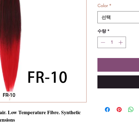
Color
*
선택
수량
*
air. Low Temperature Fibre. Synthetic
ensions