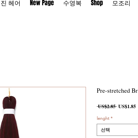
진 헤어
New Page
수영복
Shop
모조리
Pre-stretched Br
일
 US$2.85 
US$1.85
반
가
lenght
*
선택