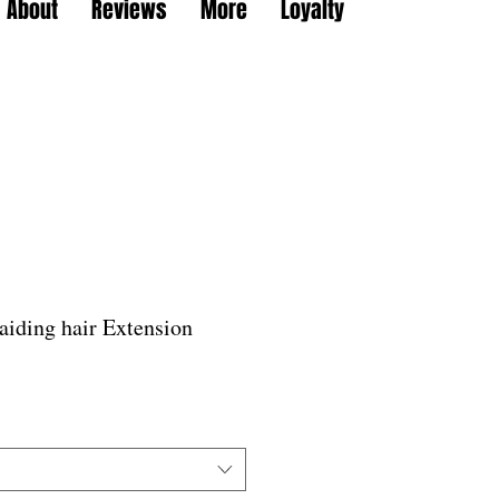
About
Reviews
More
Loyalty
aiding hair Extension
할
인
가