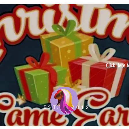
Click Here 
EST.
2012