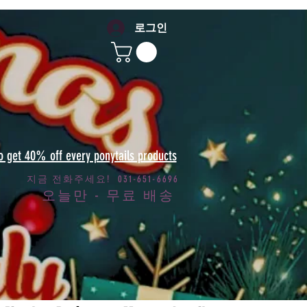
로그인
to get 40% off every ponytails products
지금 전화주세요! 031-651-6696
오늘만 - 무료 배송