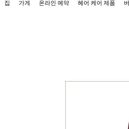
집
가게
온라인 예약
헤어 케어 제품
버