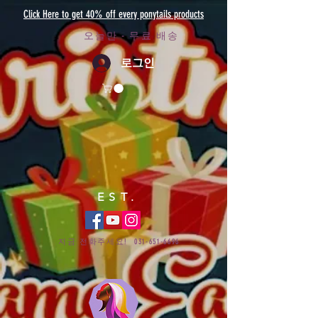
Click Here to get 40% off every ponytails products
오늘만 - 무료 배송
로그인
EST.
지금 전화주세요!
031-651-6696