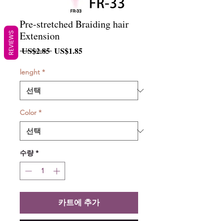
Pre-stretched Braiding hair
Extension
REVIEWS
일
할
 US$2.85 
US$1.85
반
인
가
가
lenght
*
Color
*
수량
*
카트에 추가