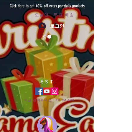
Click Here to get 40% off every ponytails products
오늘만 - 무료 배송
로그인
EST.
지금 전화주세요!
031-651-6696