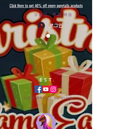
Click Here to get 40% off every ponytails products
오늘만 - 무료 배송
로그인
EST.
지금 전화주세요!
031-651-6696