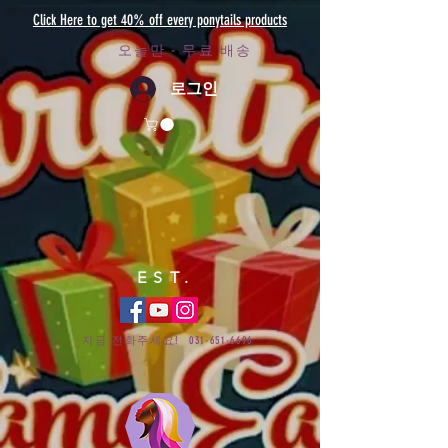
Click Here to get 40% off every ponytails products
오늘만 - 무료 배송
로그인
EST.
지금 전화주세요!
031-651-6696