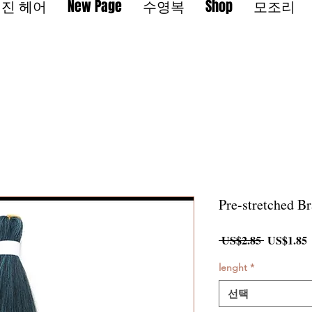
진 헤어
New Page
수영복
Shop
모조리
Pre-stretched Br
일
 US$2.85 
US$1.85
반
가
lenght
*
선택