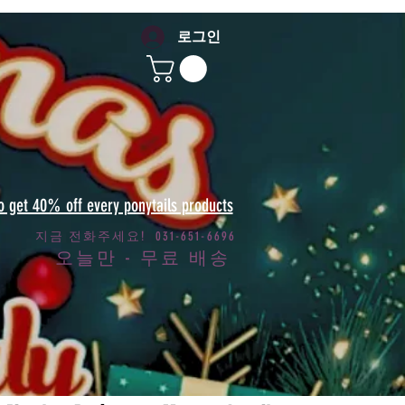
로그인
to get 40% off every ponytails products
지금 전화주세요! 031-651-6696
오늘만 - 무료 배송