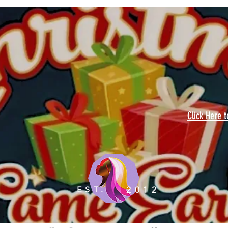
Click Here 
EST.
2012