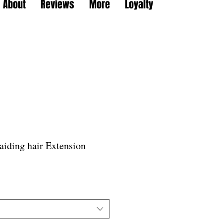
About
Reviews
More
Loyalty
aiding hair Extension
할
인
가