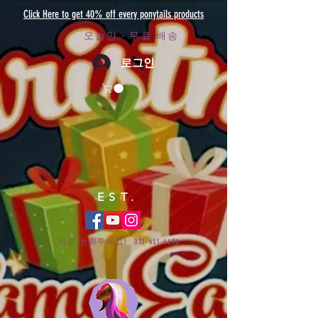
Click Here to get 40% off every ponytails products
오늘만 - 무료 배송
로그인
EST.
지금 전화주세요!
031-651-6696