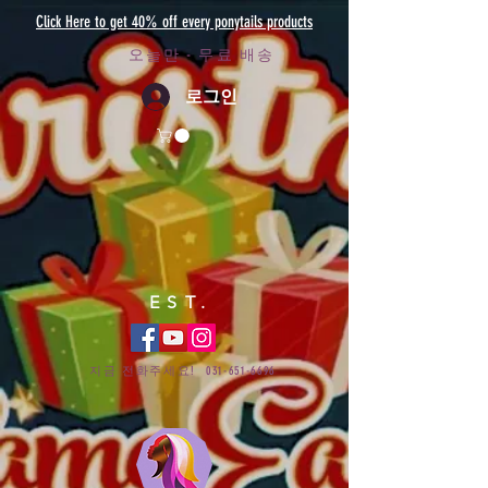
Click Here to get 40% off every ponytails products
오늘만 - 무료 배송
로그인
EST.
지금 전화주세요!
031-651-6696