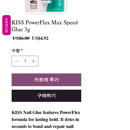
REVIEWS
KISS PowerFlex Max Speed
Glue 3g
일
할
 US$6.00 
US$4.92
반
인
가
가
수량
*
카트에 추가
구매하기
KISS Nail Glue features PowerFlex
formula for lasting hold. It dries in
seconds to bond and repair nail