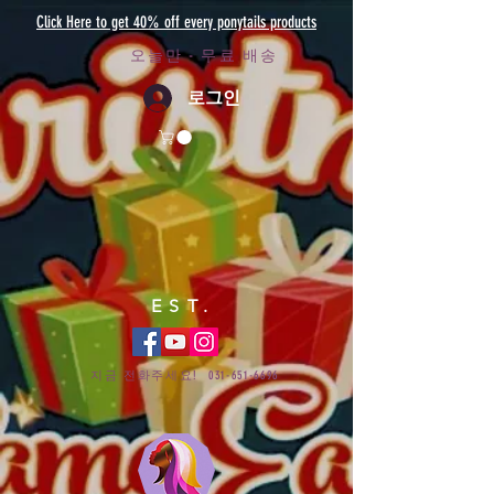
Click Here to get 40% off every ponytails products
오늘만 - 무료 배송
로그인
EST.
지금 전화주세요!
031-651-6696