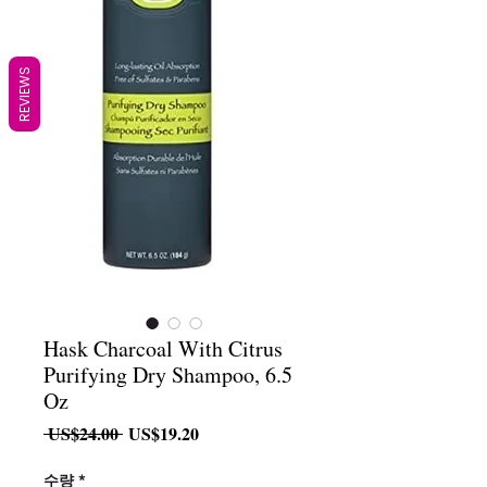
REVIEWS
Hask Charcoal With Citrus
Purifying Dry Shampoo, 6.5
Oz
일
할
 US$24.00 
US$19.20
반
인
가
가
수량
*