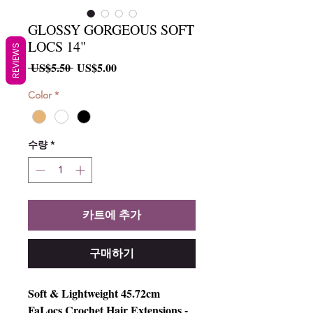
GLOSSY GORGEOUS SOFT
LOCS 14"
REVIEWS
일
할
 US$5.50 
US$5.00
반
인
가
가
Color
*
수량
*
카트에 추가
구매하기
Soft & Lightweight 45.72cm
FaLocs Crochet Hair Extensions -