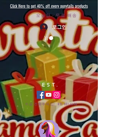
Click Here to get 40% off every ponytails products
오늘만 - 무료 배송
로그인
EST.
지금 전화주세요!
031-651-6696