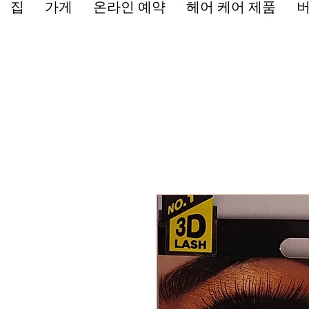
집
가게
온라인 예약
헤어 케어 제품
버