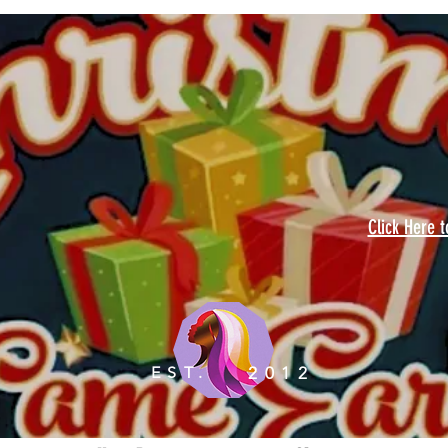
Click Here 
EST.
2012