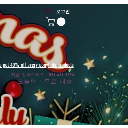
로그인
to get 40% off every ponytails products
지금 전화주세요! 031-651-6696
오늘만 - 무료 배송