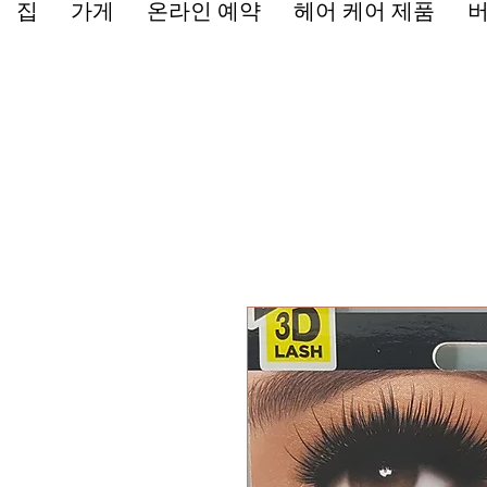
집
가게
온라인 예약
헤어 케어 제품
버