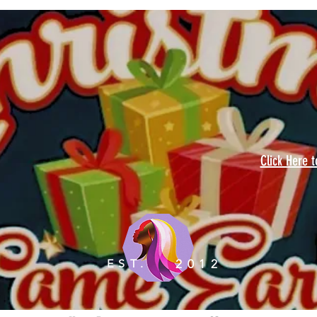
Click Here 
EST.
2012