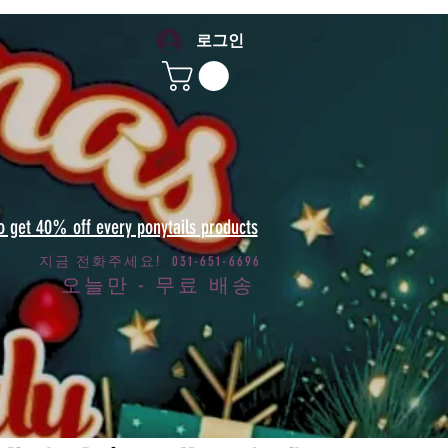
로그인
to get 40% off every ponytails products
지금 전화주세요! 031-651-6696
오늘만 - 무료 배송