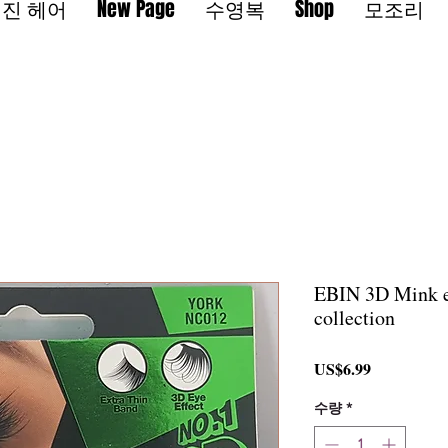
진 헤어
New Page
수영복
Shop
모조리
EBIN 3D Mink ey
collection
가
US$6.99
격
수량
*