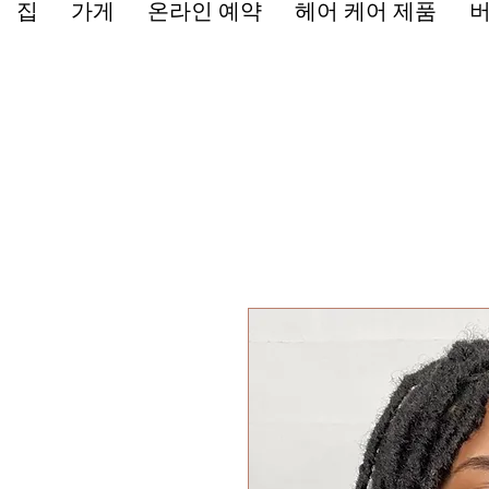
집
가게
온라인 예약
헤어 케어 제품
버