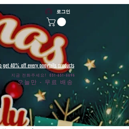
로그인
to get 40% off every ponytails products
지금 전화주세요! 031-651-6696
오늘만 - 무료 배송