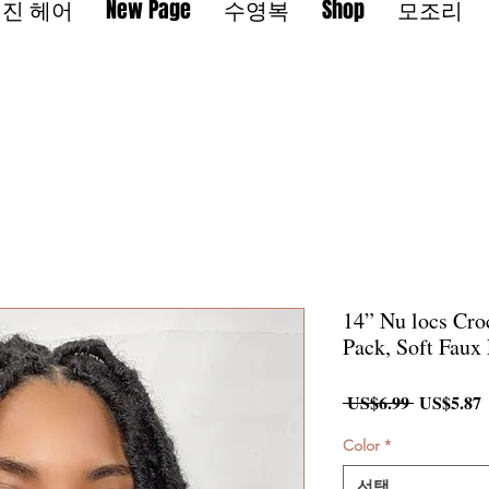
진 헤어
New Page
수영복
Shop
모조리
14” Nu locs Cro
Pack, Soft Faux
일
 US$6.99 
US$5.87
반
가
Color
*
선택