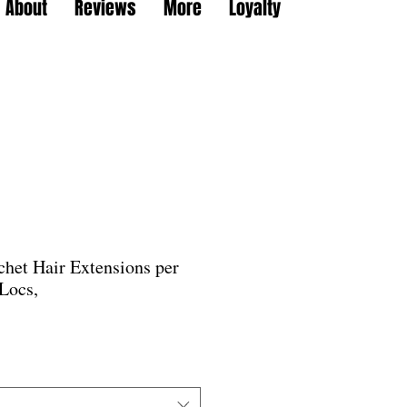
About
Reviews
More
Loyalty
chet Hair Extensions per
 Locs,
할
인
가