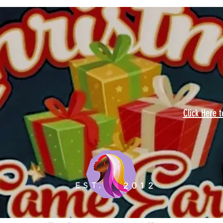
Click Here 
EST.
2012