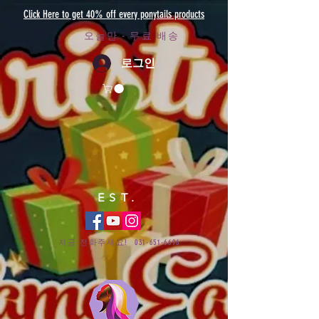
Click Here to get 40% off every ponytails products
오늘만 - 무료 배송
로그인
EST.
지금 전화주세요!
031-651-6696