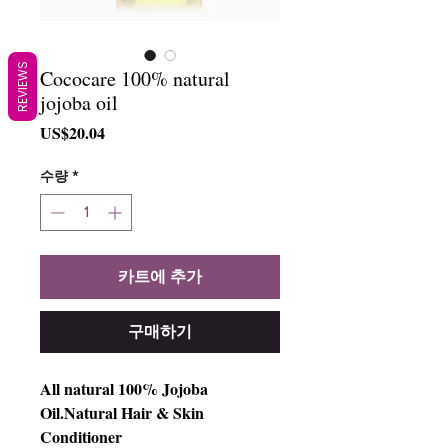
REVIEWS
Cococare 100% natural
jojoba oil
가
US$20.04
격
수량
*
카트에 추가
구매하기
All natural 100% Jojoba
Oil.Natural Hair & Skin
Conditioner