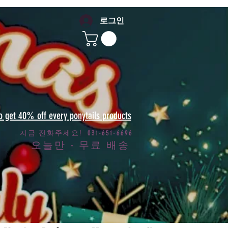
로그인
to get 40% off every ponytails products
지금 전화주세요! 031-651-6696
오늘만 - 무료 배송