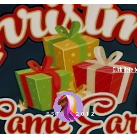
Click Here 
EST.
2012