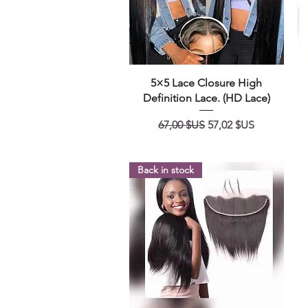
Aperçu rapide
5×5 Lace Closure High
Definition Lace. (HD Lace)
Prix original
Prix promotionnel
67,00 $US
57,02 $US
Back in stock