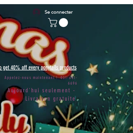
Se connecter
to get 40% off every ponytails products
Appelez-nous maintenant ! 031-651-
6696
Aujourd'hui seulement -
Livraison gratuite