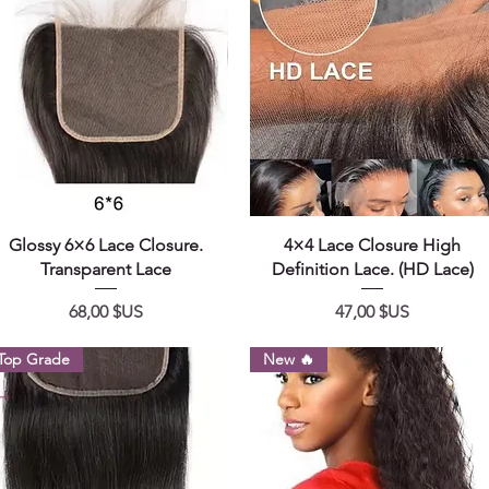
Aperçu rapide
Aperçu rapide
Glossy 6×6 Lace Closure.
4×4 Lace Closure High
Transparent Lace
Definition Lace. (HD Lace)
Prix
Prix
68,00 $US
47,00 $US
Top Grade
New 🔥