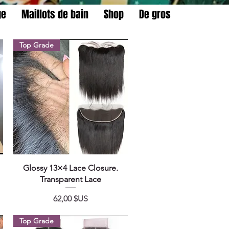
ge
Maillots de bain
Shop
De gros
Top Grade
Aperçu rapide
Glossy 13×4 Lace Closure.
Transparent Lace
Prix
62,00 $US
Top Grade