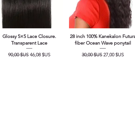
Aperçu rapide
Aperçu rapide
Glossy 5×5 Lace Closure.
28 inch 100% Kanekalon Futur
Transparent Lace
fiber Ocean Wave ponytail
Prix original
Prix promotionnel
Prix original
Prix promotio
90,00 $US
46,08 $US
30,00 $US
27,00 $US