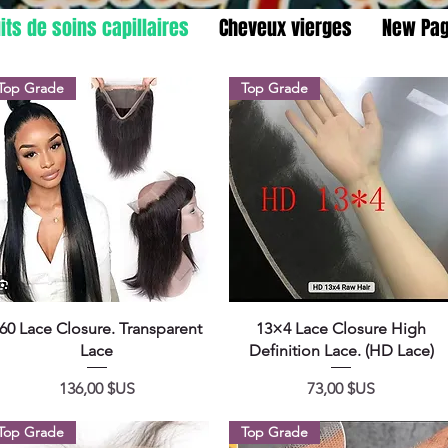
its de soins capillaires
Cheveux vierges
New Pa
Top Grade
Top Grade
Aperçu rapide
Aperçu rapide
60 Lace Closure. Transparent
13×4 Lace Closure High
Lace
Definition Lace. (HD Lace)
Prix
Prix
136,00 $US
73,00 $US
Top Grade
Top Grade