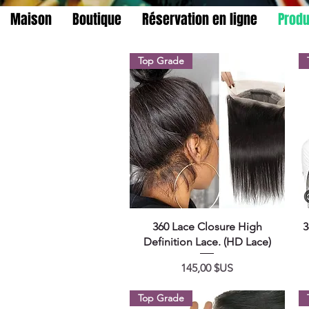
Maison
Boutique
Réservation en ligne
Produ
Top Grade
Aperçu rapide
360 Lace Closure High
3
Definition Lace. (HD Lace)
Prix
145,00 $US
Top Grade