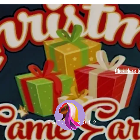
Click Here 
EST.
2012