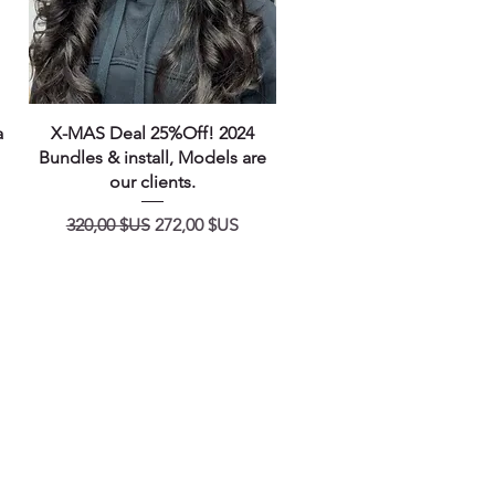
Aperçu rapide
a
X-MAS Deal 25%Off! 2024
Bundles & install, Models are
our clients.
nnel
Prix original
Prix promotionnel
320,00 $US
272,00 $US