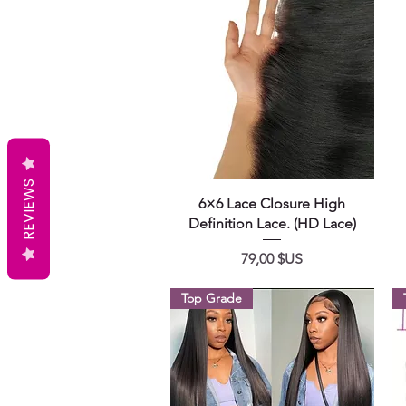
REVIEWS
Aperçu rapide
6×6 Lace Closure High
Definition Lace. (HD Lace)
Prix
79,00 $US
Top Grade