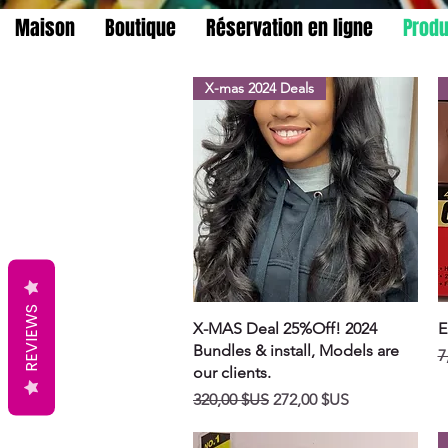
Maison
Boutique
Réservation en ligne
Produ
X-mas 2024 Deals
REVIEWS
Aperçu rapide
X-MAS Deal 25%Off! 2024
E
Bundles & install, Models are
P
7
our clients.
Prix original
Prix promotionnel
320,00 $US
272,00 $US