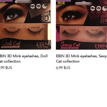
Aperçu rapide
Aperçu rapide
BIN 3D Mink eyelashes, Doll
EBIN 3D Mink eyelashes, Sexy
at collection
Cat collection
rix
Prix
,99 $US
6,99 $US
OPENING HOURS
-ro, 172 Beon. gil