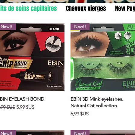
its de soins capillaires
Cheveux vierges
New Pa
New!!
New!!
Aperçu rapide
Aperçu rapide
BIN EYELASH BOND
EBIN 3D Mink eyelashes,
Natural Cat collection
rix original
Prix promotionnel
,99 $US
5,99 $US
Prix
6,99 $US
New!!
New!!