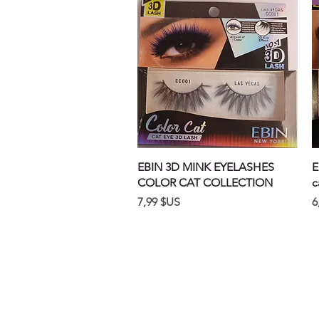
Aperçu rapide
EBIN 3D MINK EYELASHES
E
COLOR CAT COLLECTION
c
Prix
P
7,99 $US
6
OUR STORE
Address:
33 Anjeongsunhwan