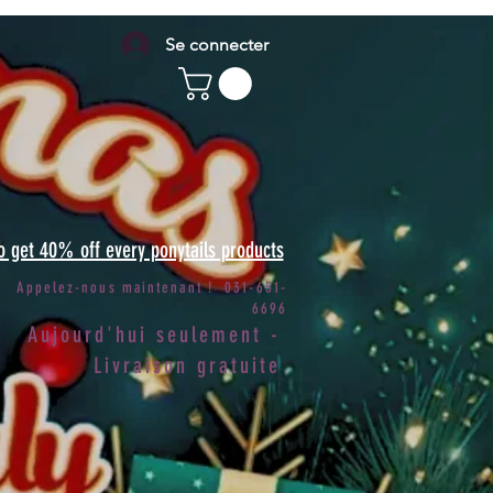
Se connecter
to get 40% off every ponytails products
Appelez-nous maintenant ! 031-651-
6696
Aujourd'hui seulement -
Livraison gratuite