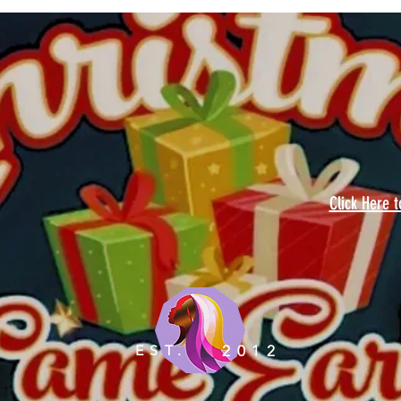
Click Here 
EST.
2012