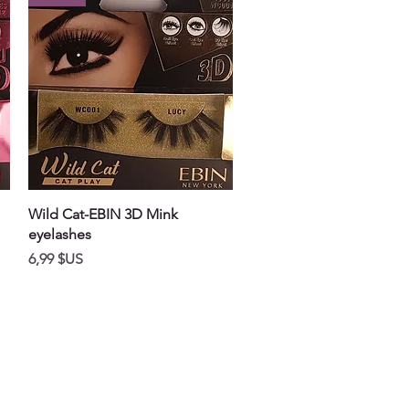
Aperçu rapide
Wild Cat-EBIN 3D Mink
eyelashes
Prix
6,99 $US
HELP
Shipping & Returns