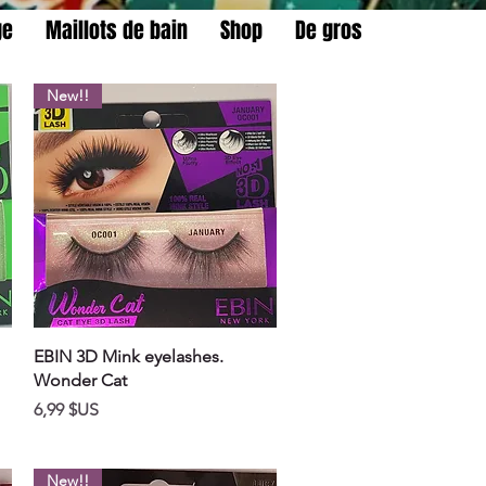
ge
Maillots de bain
Shop
De gros
New!!
Aperçu rapide
EBIN 3D Mink eyelashes.
Wonder Cat
Prix
6,99 $US
New!!