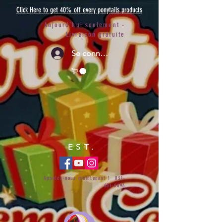
Click Here to get 40% off every ponytails products
Aujourd'hui seulement -
Livraison gratuite
Se connecter
EST.
Appelez-nous maintenant !
031-
651-6696