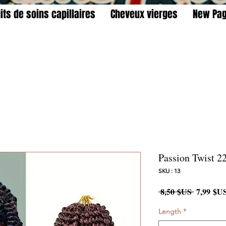
its de soins capillaires
Cheveux vierges
New Pa
Passion Twist 2
SKU : 13
Prix
 8,50 $US 
7,99 $U
original
Length
*