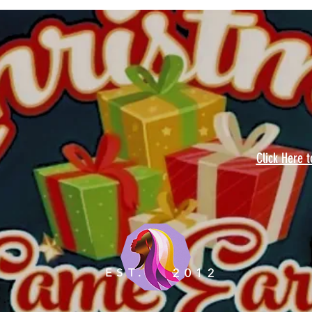
Click Here 
EST.
2012