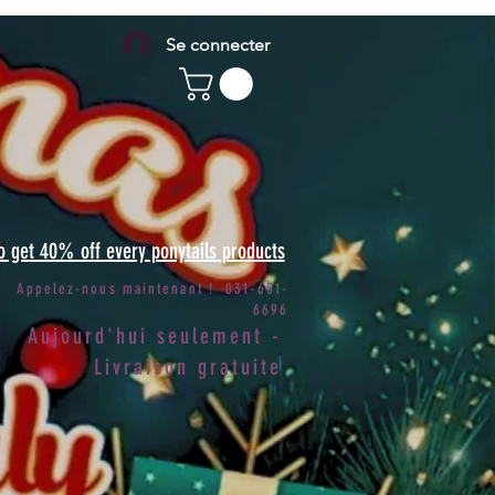
Se connecter
to get 40% off every ponytails products
Appelez-nous maintenant ! 031-651-
6696
Aujourd'hui seulement -
Livraison gratuite