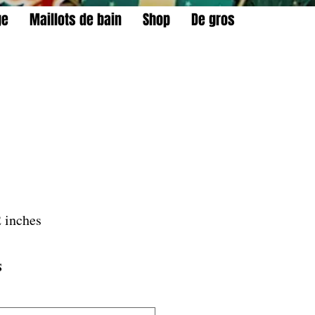
ge
Maillots de bain
Shop
De gros
2 inches
Prix
S
promotionnel