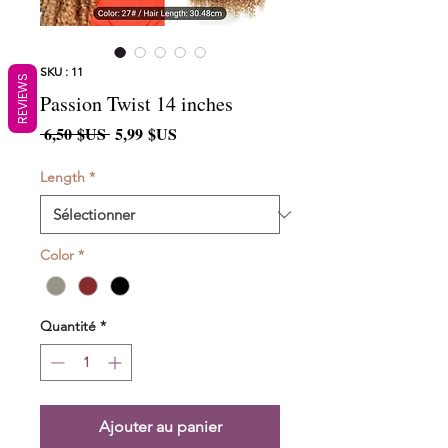
SKU : 11
REVIEWS
Passion Twist 14 inches
Prix
Prix
 6,50 $US 
5,99 $US
original
promotionnel
Length
*
Color
*
Quantité
*
Ajouter au panier