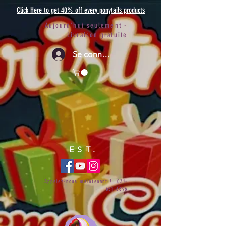
Click Here to get 40% off every ponytails products
Aujourd'hui seulement -
Livraison gratuite
Se connecter
EST.
Appelez-nous maintenant !
031-
651-6696