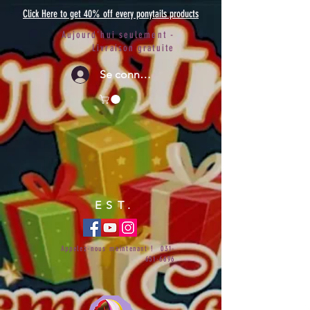
Click Here to get 40% off every ponytails products
Aujourd'hui seulement -
Livraison gratuite
Se connecter
EST.
Appelez-nous maintenant !
031-
651-6696