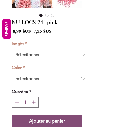
NU LOCS 24" pink
REVIEWS
Prix
Prix
 8,99 $US 
7,55 $US
original
promotionnel
lenght
*
Color
*
Quantité
*
Ajouter au panier