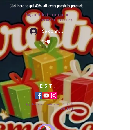
Click Here to get 40% off every ponytails products
Aujourd'hui seulement -
Livraison gratuite
Se connecter
EST.
Appelez-nous maintenant !
031-
651-6696