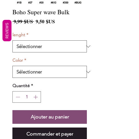
Boho Super wave Bulk
Prix
Prix
 9,99 $US 
9,50 $US
REVIEWS
original
promotionnel
lenght
*
Color
*
Quantité
*
Ajouter au panier
Commander et payer