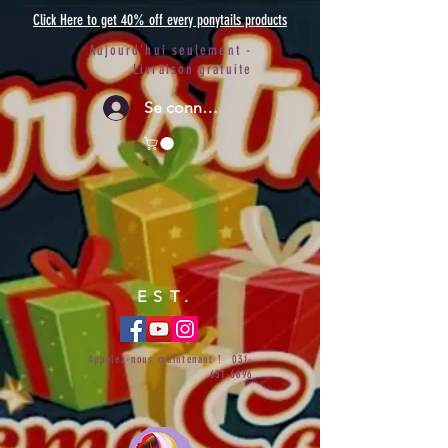
Click Here to get 40% off every ponytails products
Aujourd'hui seulement -
Livraison gratuite
Se connecter
EST.
Appelez-nous maintenant !
031-
651-6696