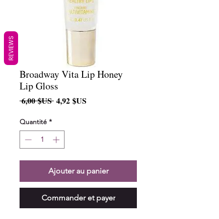
REVIEWS
Broadway Vita Lip Honey
Lip Gloss
Prix
Prix
 6,00 $US 
4,92 $US
original
promotionnel
Quantité
*
Ajouter au panier
Commander et payer