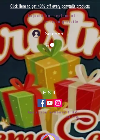
Click Here to get 40% off every ponytails products
Aujourd'hui seulement -
Livraison gratuite
Se connecter
EST.
Appelez-nous maintenant !
031-
651-6696