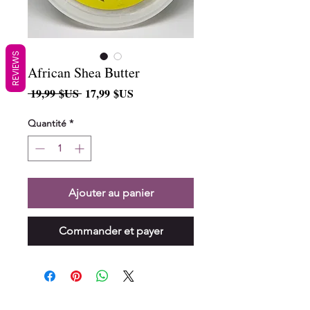
REVIEWS
African Shea Butter
Prix
Prix
 19,99 $US 
17,99 $US
original
promotionnel
Quantité
*
Ajouter au panier
Commander et payer