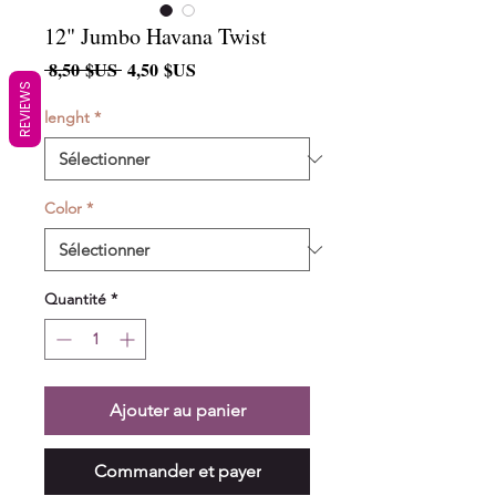
12" Jumbo Havana Twist
Prix
Prix
 8,50 $US 
4,50 $US
original
promotionnel
REVIEWS
lenght
*
Color
*
Quantité
*
Ajouter au panier
Commander et payer