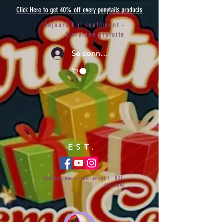
Click Here to get 40% off every ponytails products
Aujourd'hui seulement -
Livraison gratuite
Se connecter
EST.
Appelez-nous maintenant !
031-
651-6696