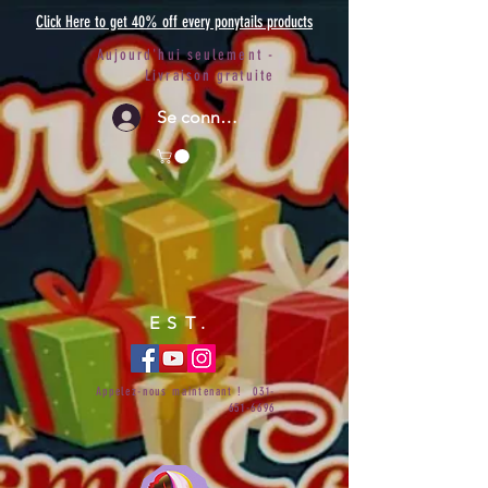
Click Here to get 40% off every ponytails products
Aujourd'hui seulement -
Livraison gratuite
Se connecter
EST.
Appelez-nous maintenant !
031-
651-6696